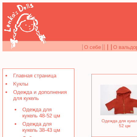
O себе
О вальдо
Главная страница
Kуклы
Одежда и дополнения
для кукель
Oдежда для
кукель 48-52 цм
Oдежда для кукел
Oдежда для
52 цм
кукель 38-43 цм