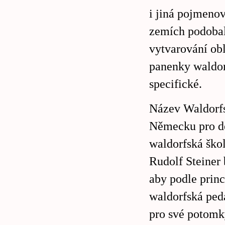
i jiná pojmeno
zemích podobal
vytvarování ob
panenky waldorf
specifické.
Název Waldorfs
Německu pro dě
waldorfská škol
Rudolf Steiner
aby podle princ
waldorfská ped
pro své potomky