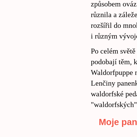
způsobem ovázá
různila a zálež
rozšířil do mn
i různým vývo
Po celém světě s
podobají těm, 
Waldorfpuppe n
Lenčiny panenky
waldorfské peda
"waldorfských" 
Moje pa