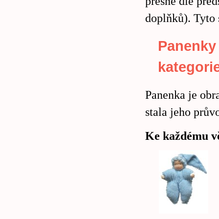
přesně dle před
doplňků). Tyto
Panenky 
kategori
Panenka je obr
stala jeho prů
Ke každému vě