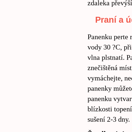
zdaleka převýší
Praní a 
Panenku perte r
vody 30 ?C, při
vlna plstnatí. 
znečištěná mís
vymáchejte, ne
panenky můžete
panenku vytvaru
blízkosti topen
sušení 2-3 dny.