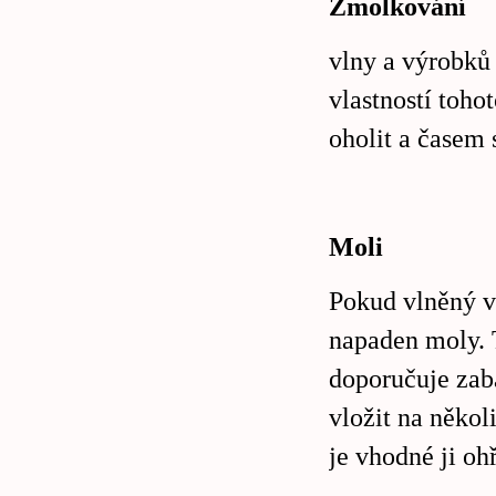
Žmolkování
vlny a výrobků 
vlastností toho
oholit a časem 
Moli
Pokud vlněný v
napaden moly. 
doporučuje zaba
vložit na někol
je vhodné ji oh