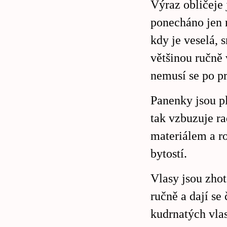
Výraz obličeje 
ponecháno jen n
kdy je veselá, 
většinou ručně 
nemusí se po p
Panenky jsou pl
tak vzbuzuje r
materiálem a r
bytostí.
Vlasy jsou zhot
ručně a dají s
kudrnatých vlas