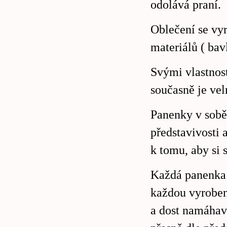
odolává praní.
Oblečení se vyr
materiálů ( bavl
Svými vlastnost
současně je ve
Panenky v sobě
představivosti
k tomu, aby si 
Každá panenka j
každou vyroben
a dost namáhav