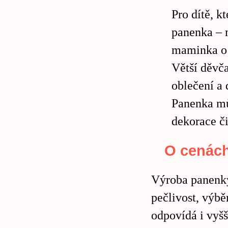
Pro dítě, k
panenka – m
maminka o 
Větší děvč
oblečení a 
Panenka mů
dekorace č
O cenác
Výroba panenky
pečlivost, výbě
odpovídá i vyšš