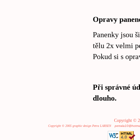
Opravy panen
Panenky jsou ši
tělu 2x velmi p
Pokud si s opra
Při správné ú
dlouho.
Copyright © 2
Copyright © 2005 graphic design Petra LARSEN
petrala10@hotma