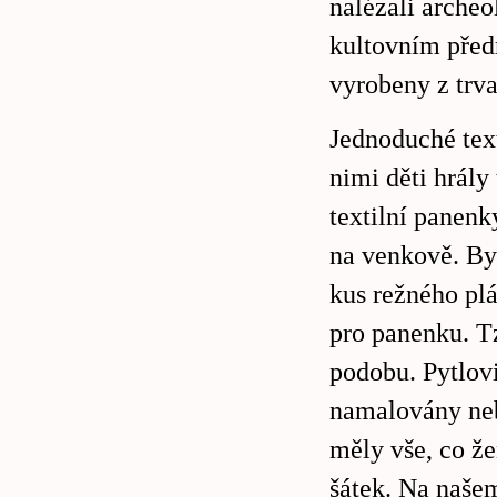
nalézali archeo
kultovním před
vyrobeny z trva
Jednoduché text
nimi děti hrály
textilní panenk
na venkově. Byl
kus režného plát
pro panenku. Tz
podobu. Pytlovi
namalovány neb
měly vše, co že
šátek. Na naše