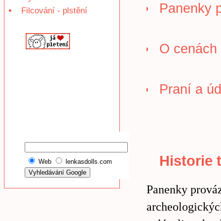
Panenky p
Filcování - plstění
O cenách
Praní a ú
Historie 
Web
lenkasdolls.com
Panenky prováz
archeologickýc