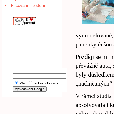
Filcování - plstění
vymodelované, t
panenky češou 
Později se mi n
převážně auta, 
byly důsledkem
„načinčaných“ 
Web
lenkasdolls.com
V rámci studia 
absolvovala i 
velmi okouzlily