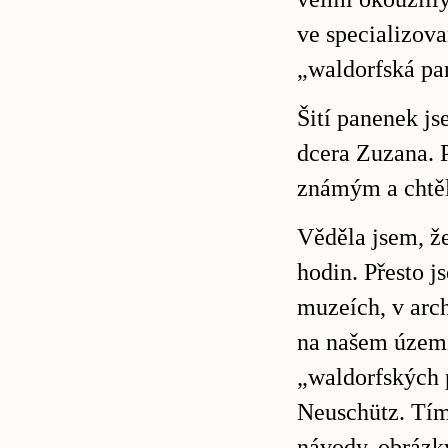
ve specializov
„waldorfská pan
Šití panenek js
dcera Zuzana. P
známým a chtěli
Věděla jsem, ž
hodin. Přesto j
muzeích, v arch
na našem území
„waldorfských 
Neuschütz. Tím
návody, obrázky