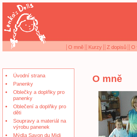
O mně
Kurzy
Z dopisů
O 
Úvodní strana
O mně
Panenky
Oblečky a doplňky pro
panenky
Oblečení a doplňky pro
děti
Soupravy a materiál na
výrobu panenek
Mýdla Savon du Midi