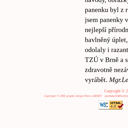
panenku byl z r
jsem panenky vy
nejlepší přírod
bavlněný úplet,
odolaly i razan
TZÚ v Brně a s
zdravotně nezá
vyrábět.
Mgr.Le
Copyright © 2
Copyright © 2005 graphic design Petra LARSEN
petrala10@hotma