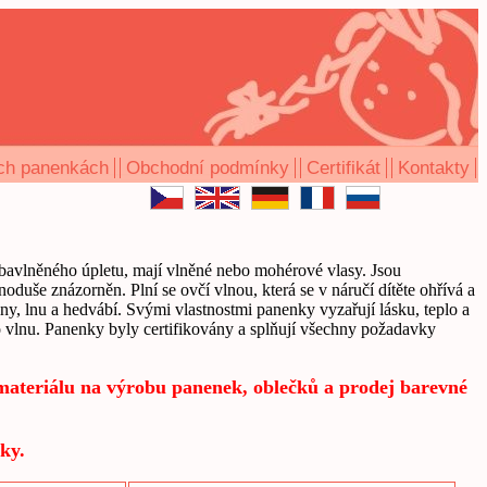
ch panenkách
Obchodní podmínky
Certifikát
Kontakty
z bavlněného úpletu, mají vlněné nebo mohérové vlasy. Jsou
dnoduše znázorněn. Plní se ovčí vlnou, která se v náručí dítěte ohřívá a
lny, lnu a hedvábí. Svými vlastnostmi panenky vyzařují lásku, teplo a
ro vlnu. Panenky byly certifikovány a splňují všechny požadavky
 materiálu na výrobu panenek, oblečků a prodej barevné
ky.