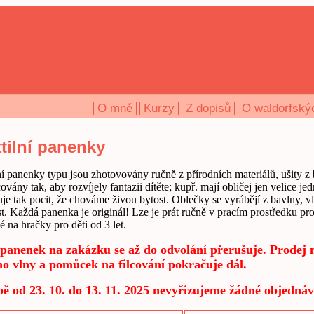
O mně
Kurzy
Z dopisů
O waldorfský
tilní panenky
ní panenky typu jsou zhotovovány ručně z přírodních materiálů, ušity 
ovány tak, aby rozvíjely fantazii dítěte; kupř. mají obličej jen velice je
je tak pocit, že chováme živou bytost. Oblečky se vyrábějí z bavlny, v
t. Každá panenka je originál! Lze je prát ručně v pracím prostředku p
é na hračky pro děti od 3 let.
í panenek na zakázku se až do odvolání přerušuje. Prodej
o vlny a pomůcek na filcování pokračuje dál.
ě od 23. 10. do 13. 11. 2025 nevyřizujeme žádné objednáv