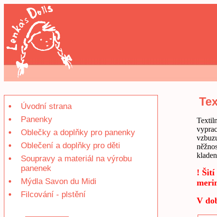
Tex
Úvodní strana
Panenky
Textil
vyprac
Oblečky a doplňky pro panenky
vzbuzu
Oblečení a doplňky pro děti
něžnos
kladen
Soupravy a materiál na výrobu
panenek
! Šit
Mýdla Savon du Midi
merin
Filcování - plstění
V dob