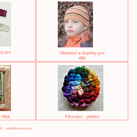
ky pro
Oblečení a doplňky pro
děti
 Midi
Filcování - plstění
ČEK
xindrt@seznam.cz